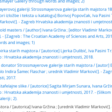
ossmayer Gallery through words and images; 2)
yerovoj galeriji: Strossmayerova galerija starih majstora 18.
tori izložbe i teksta u katalogu] Borivoj Popovčak, Iva Pasini T
Marković]. - Zagreb Hrvatska akademija znanosti i umjetnosti
ld masters / [author] Ivana Gržina ; [editor Vladimir Markovi
]. - [Zagreb : The Croatian Academy of Sciences and Arts, 201
rds and images; 1)
ka starih majstora / [autorice] Ljerka Dulibić, Iva Pasini Tr
b : Hrvatska akademija znanosti i umjetnosti, 2018.
 donator Strossmayerove galerije starih majstora / [autor] 
zalo Indira Šamec Flaschar ; urednik Vladimir Marković]. - Za
ti, 2017.
tafelajne slike / [autorice] Sagita Mirjam Sunara, Ivana Grži
b : Hrvatska akademija znanosti i umjetnosti, 2017. - (Slikom
riji ; 2).
stora / [autorica] Ivana Gržina ; [urednik Vladimir Marković].