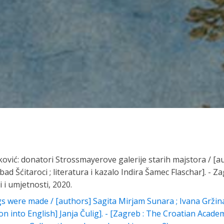
ković: donatori Strossmayerove galerije starih majstora / [a
d Šćitaroci ; literatura i kazalo Indira Šamec Flaschar]. - Z
 i umjetnosti, 2020.
s were made / [authors] Sagita Mirjam Sunara ; Ivana Gržin
tion into English] Janja Čulig]. - [Zagreb : The Croatian Acade