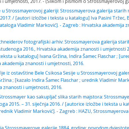
i umjetnosti, 2017. - (Slikom i pismom o Strossmayerovoj galer
e u Strossmayerovoj galeriji: Strossmayerova galerija starih
a 2017. / [autori izložbe i teksta u katalogu] Iva Pasini Tržec
kataloga Vladimir Marković]. - Zagreb : Hrvatska akademija z
hneiderov fotografijski arhiv: Strossmayerova galerija stari
. studenoga 2016., Hrvatska akademija znanosti i umjetnosti Z
 teksta u katalogu] Ivana Gržina, Indira Šamec Flaschar ; [ur
a akademija znanosti i umjetnosti, 2016.
ije iz ostavštine Bele Csikosa Sesije u Strossmayerovoj gale
Gržina ; [kazalo Indira Šamec Flaschar ; urednik Vladimir Mark
 znanosti i umjetnosti, 2016.
 Strossmayer kao sakupljač slika starih majstora: Strossmaye
ga 2015. – 31. siječnja 2016. / [autorice izložbe i teksta u ka
urednik Vladimir Marković]. - Zagreb : HAZU, Strossmayerova 
a Strossmayerove galerije 1884. godine: povodom dvjestote