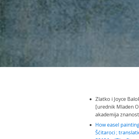
Zlatko i Joyce Balo
[urednik Mladen Oba
akademija znanosti
How easel painting
Šćitaroci ; transla