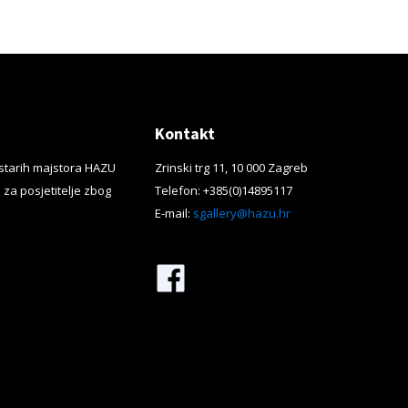
Kontakt
starih majstora HAZU
Zrinski trg 11, 10 000 Zagreb
 za posjetitelje zbog
Telefon: +385(0)14895117
E-mail:
sgallery@hazu.hr
Facebook