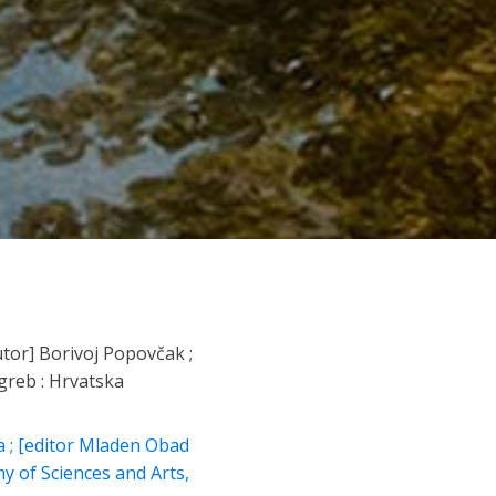
utor] Borivoj Popovčak ;
agreb : Hrvatska
a ; [editor Mladen Obad
my of Sciences and Arts,