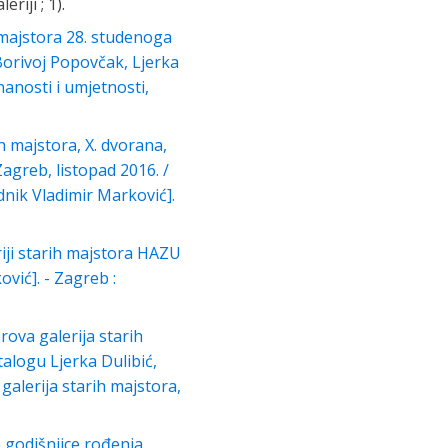
iji ; 1).
 majstora 28. studenoga
, Borivoj Popovčak, Ljerka
nanosti i umjetnosti,
h majstora, X. dvorana,
agreb, listopad 2016. /
ednik Vladimir Marković].
riji starih majstora HAZU
ović]. - Zagreb :
rova galerija starih
talogu Ljerka Dulibić,
galerija starih majstora,
 godišnjice rođenja