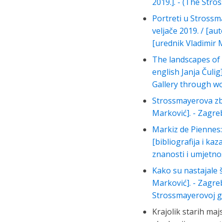
2019.]. - (The Str
Portreti u Strossma
veljače 2019. / [au
[urednik Vladimir 
The landscapes of o
english Janja Čulig
Gallery through wo
Strossmayerova zbir
Marković]. - Zagre
Markiz de Piennes:
[bibliografija i ka
znanosti i umjetnos
Kako su nastajale š
Marković]. - Zagre
Strossmayerovoj gale
Krajolik starih maj