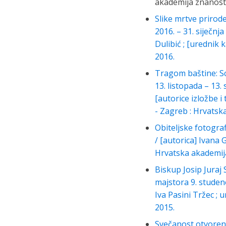
akademija znanosti 
Slike mrtve prirod
2016. – 31. siječnj
Dulibić ; [urednik 
2016.
Tragom baštine: Sc
13. listopada – 13
[autorice izložbe i
- Zagreb : Hrvatsk
Obiteljske fotograf
/ [autorica] Ivana 
Hrvatska akademija
Biskup Josip Juraj
majstora 9. studeno
Iva Pasini Tržec ; 
2015.
Svečanost otvorenj