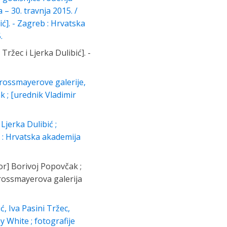
 – 30. travnja 2015. /
ć]. - Zagreb : Hrvatska
.
ržec i Ljerka Dulibić]. -
trossmayerove galerije,
k ; [urednik Vladimir
Ljerka Dulibić ;
b : Hrvatska akademija
or] Borivoj Popovčak ;
trossmayerova galerija
, Iva Pasini Tržec,
y White ; fotografije