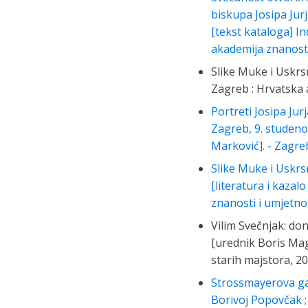
biskupa Josipa Jurj
[tekst kataloga] In
akademija znanosti
Slike Muke i Uskrsn
Zagreb : Hrvatska 
Portreti Josipa Ju
Zagreb, 9. studenog
Marković]. - Zagre
Slike Muke i Uskrsn
[literatura i kazal
znanosti i umjetnos
Vilim Svečnjak: do
[urednik Boris Mag
starih majstora, 20
Strossmayerova gale
Borivoj Popovčak ; 