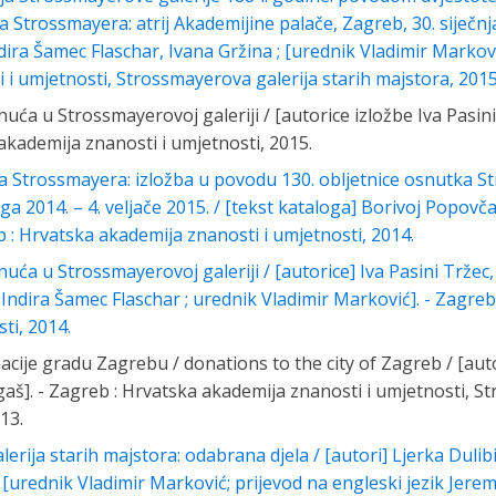
a Strossmayera: atrij Akademijine palače, Zagreb, 30. siječnja
dira Šamec Flaschar, Ivana Gržina ; [urednik Vladimir Markovi
 i umjetnosti, Strossmayerova galerija starih majstora, 2015
uća u Strossmayerovoj galeriji / [autorice izložbe Iva Pasini T
akademija znanosti i umjetnosti, 2015.
rja Strossmayera: izložba u povodu 130. obljetnice osnutka S
a 2014. – 4. veljače 2015. / [tekst kataloga] Borivoj Popovča
b : Hrvatska akademija znanosti i umjetnosti, 2014.
uća u Strossmayerovoj galeriji / [autorice] Iva Pasini Tržec, 
o Indira Šamec Flaschar ; urednik Vladimir Marković]. - Zagre
ti, 2014.
nacije gradu Zagrebu / donations to the city of Zagreb / [aut
aš]. - Zagreb : Hrvatska akademija znanosti i umjetnosti, S
13.
rija starih majstora: odabrana djela / [autori] Ljerka Dulibić
[urednik Vladimir Marković; prijevod na engleski jezik Jerem