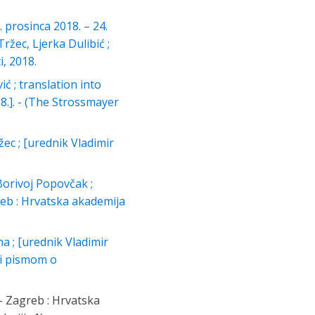
 prosinca 2018. – 24.
ržec, Ljerka Dulibić ;
, 2018.
ć ; translation into
8.]. - (The Strossmayer
žec ; [urednik Vladimir
Borivoj Popovčak ;
greb : Hrvatska akademija
na ; [urednik Vladimir
 i pismom o
 - Zagreb : Hrvatska