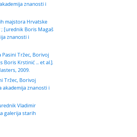
 akademija znanosti i
arih majstora Hrvatske
r ; [urednik Boris Magaš
ja znanosti i
 Pasini Tržec, Borivoj
is Krstinić ... et al.].
asters, 2009.
ni Tržec, Borivoj
ka akademija znanosti i
[urednik Vladimir
 galerija starih