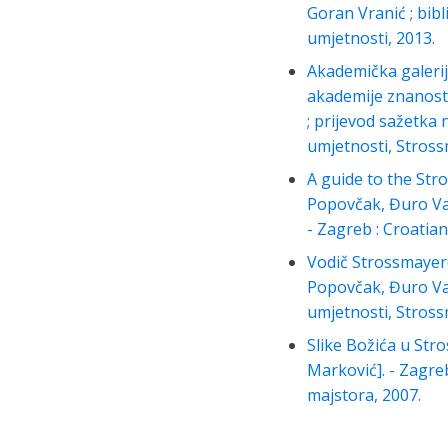
Goran Vranić ; bibl
umjetnosti, 2013.
Akademička galerija
akademije znanosti 
; prijevod sažetka 
umjetnosti, Stross
A guide to the Stro
Popovčak, Đuro Van
- Zagreb : Croatia
Vodič Strossmayerov
Popovčak, Đuro Vanđ
umjetnosti, Stross
Slike Božića u Stro
Marković]. - Zagre
majstora, 2007.