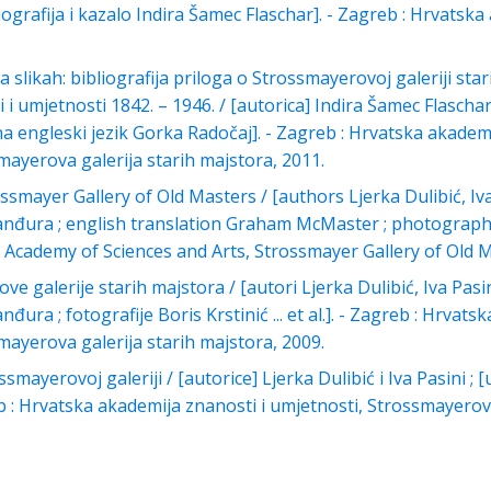
iografija i kazalo Indira Šamec Flaschar]. - Zagreb : Hrvatska
 slikah: bibliografija priloga o Strossmayerovoj galeriji st
i umjetnosti 1842. – 1946. / [autorica] Indira Šamec Flascha
na engleski jezik Gorka Radočaj]. - Zagreb : Hrvatska akademi
mayerova galerija starih majstora, 2011.
ssmayer Gallery of Old Masters / [authors Ljerka Dulibić, Iva
đura ; english translation Graham McMaster ; photographs Bor
n Academy of Sciences and Arts, Strossmayer Gallery of Old M
e galerije starih majstora / [autori Ljerka Dulibić, Iva Pasi
ura ; fotografije Boris Krstinić ... et al.]. - Zagreb : Hrvats
mayerova galerija starih majstora, 2009.
ssmayerovoj galeriji / [autorice] Ljerka Dulibić i Iva Pasini ; 
b : Hrvatska akademija znanosti i umjetnosti, Strossmayerova