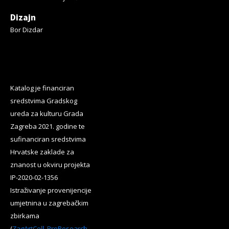
Dizajn
Bor Dizdar
Katalog je financiran
sredstvima Gradskog
ureda za kulturu Grada
Zagreba 2021. godine te
sufinanciran sredstvima
Hrvatske zaklade za
znanost u okviru projekta
IP-2020-02-1356
Istraživanje provenijencije
umjetnina u zagrebačkim
zbirkama
(
ZagArtColl_ProResearch
,