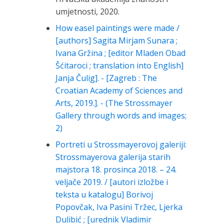
umjetnosti, 2020.
How easel paintings were made /
[authors] Sagita Mirjam Sunara ;
Ivana Gržina ; [editor Mladen Obad
Šćitaroci ; translation into English]
Janja Čulig]. - [Zagreb : The
Croatian Academy of Sciences and
Arts, 2019.]. - (The Strossmayer
Gallery through words and images;
2)
Portreti u Strossmayerovoj galeriji:
Strossmayerova galerija starih
majstora 18. prosinca 2018. – 24.
veljače 2019. / [autori izložbe i
teksta u katalogu] Borivoj
Popovčak, Iva Pasini Tržec, Ljerka
Dulibić ; [urednik Vladimir