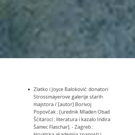
Zlatko i Joyce Baloković: donatori
Strossmayerove galerije starih
majstora / [autor] Borivoj
Popovčak ; [urednik Mladen Obad
Šćitaroci ; literatura i kazalo Indira
Šamec Flaschar]. - Zagreb :
Hrvatska akademija znanosti i