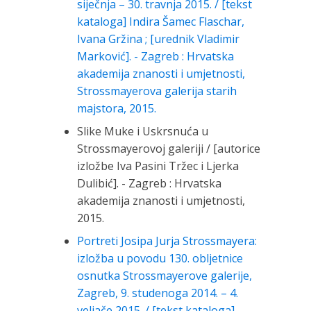
siječnja – 30. travnja 2015. / [tekst
kataloga] Indira Šamec Flaschar,
Ivana Gržina ; [urednik Vladimir
Marković]. - Zagreb : Hrvatska
akademija znanosti i umjetnosti,
Strossmayerova galerija starih
majstora, 2015.
Slike Muke i Uskrsnuća u
Strossmayerovoj galeriji / [autorice
izložbe Iva Pasini Tržec i Ljerka
Dulibić]. - Zagreb : Hrvatska
akademija znanosti i umjetnosti,
2015.
Portreti Josipa Jurja Strossmayera:
izložba u povodu 130. obljetnice
osnutka Strossmayerove galerije,
Zagreb, 9. studenoga 2014. – 4.
veljače 2015. / [tekst kataloga]