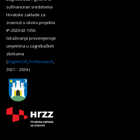
sufinanciran sredstvima
Hrvatske zaklade za
znanost u okviru projekta
IP-2020-02-1356
Istraživanje provenijencije
umjetnina u zagrebačkim
zbirkama
(
ZagArtColl_ProResearch
,
2021. - 2024.)