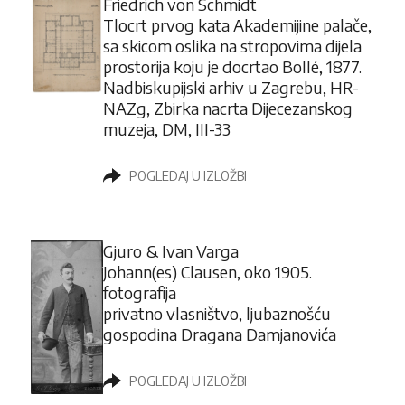
Friedrich von Schmidt
Tlocrt prvog kata Akademijine palače,
sa skicom oslika na stropovima dijela
prostorija koju je docrtao Bollé, 1877.
Nadbiskupijski arhiv u Zagrebu, HR-
NAZg, Zbirka nacrta Dijecezanskog
muzeja, DM, III-33
POGLEDAJ U IZLOŽBI
Gjuro & Ivan Varga
Johann(es) Clausen, oko 1905.
fotografija
privatno vlasništvo, ljubaznošću
gospodina Dragana Damjanovića
POGLEDAJ U IZLOŽBI