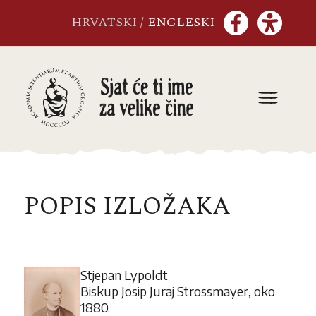
Skip
HRVATSKI
/
ENGLESKI
to
content
POPIS IZLOŽAKA
Stjepan Lypoldt
Biskup Josip Juraj Strossmayer, oko
1880.