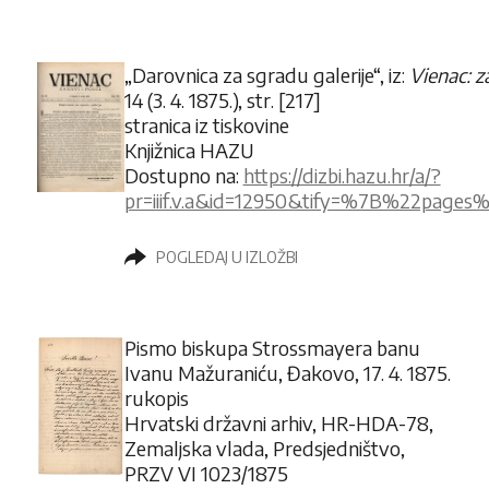
„Darovnica za sgradu galerije“,
iz:
Vienac: z
14 (3. 4. 1875.), str. [217]
stranica iz tiskovine
Knjižnica HAZU
Dostupno na:
https://dizbi.hazu.hr/a/?
pr=iiif.v.a&id=12950&tify=%7B%22pa
POGLEDAJ U IZLOŽBI
Pismo biskupa Strossmayera banu
Ivanu Mažuraniću, Đakovo, 17. 4. 1875.
rukopis
Hrvatski državni arhiv, HR-HDA-78,
Zemaljska vlada, Predsjedništvo,
PRZV VI 1023/1875