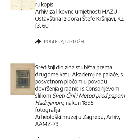
rukopis
Arhiv za likovne umjetnosti HAZU,
Ostavština Izidora i Štefe Kršnjavi, K2-
f3, 60
POGLEDAJ U IZLOŽBI
Središnji dio zida stubišta prema
drugome katu Akademijine palače, s
posvetnom pločom u povodu
dovršenja gradnje i s Consonijevom
slikom
Sveti Ćiril i Metod pred papom
Hadrijanom
, nakon 1895.
fotografija
Arheološki muzej u Zagrebu, Arhiv,
AAMZ-73