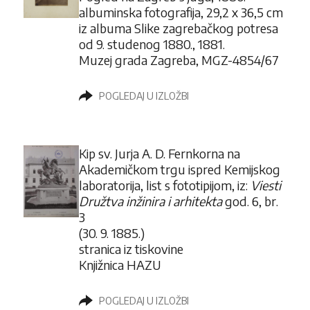
albuminska fotografija, 29,2 x 36,5 cm
iz albuma Slike zagrebačkog potresa
od 9. studenog 1880., 1881.
Muzej grada Zagreba, MGZ-4854/67
POGLEDAJ U IZLOŽBI
Kip sv. Jurja A. D. Fernkorna na
Akademičkom trgu ispred Kemijskog
laboratorija, list s fototipijom, iz:
Viesti
Družtva inžinira i arhitekta
god. 6, br.
3
(30. 9. 1885.)
stranica iz tiskovine
Knjižnica HAZU
POGLEDAJ U IZLOŽBI