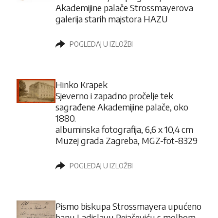
Akademijine palače Strossmayerova
galerija starih majstora HAZU
POGLEDAJ U IZLOŽBI
Hinko Krapek
Sjeverno i zapadno pročelje tek
sagrađene Akademijine palače, oko
1880.
albuminska fotografija, 6,6 x 10,4 cm
Muzej grada Zagreba, MGZ-fot-8329
POGLEDAJ U IZLOŽBI
Pismo biskupa Strossmayera upućeno
banu Ladislavu Pejačeviću s molbom