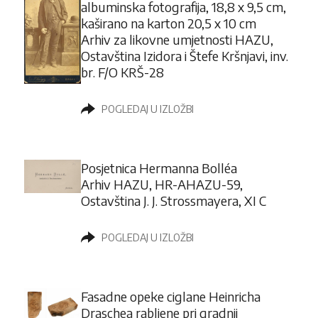
albuminska fotografija, 18,8 x 9,5 cm,
kaširano na karton 20,5 x 10 cm
Arhiv za likovne umjetnosti HAZU,
Ostavština Izidora i Štefe Kršnjavi, inv.
br. F/O KRŠ-28
POGLEDAJ U IZLOŽBI
Posjetnica Hermanna Bolléa
Arhiv HAZU, HR-AHAZU-59,
Ostavština J. J. Strossmayera, XI C
POGLEDAJ U IZLOŽBI
Fasadne opeke ciglane Heinricha
Draschea rabljene pri gradnji