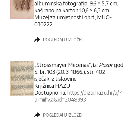
albuminska fotografija, 9,6 × 5,7 cm,
kaširano na karton 10,6 × 6,3 cm
Muzej za umjetnost i obrt, MUO-
030222
POGLEDAJ U IZLOŽBI
„Strossmayer Mecenas“,
iz:
Pozor
god.
5, br. 103 (20. 3. 1866.), str. 402
isječak iz tiskovine
Knjižnica HAZU
Dostupno na:
https://dizbi.hazu.hr/a/?
pr=iiif.v.a&id=2048393
POGLEDAJ U IZLOŽBI