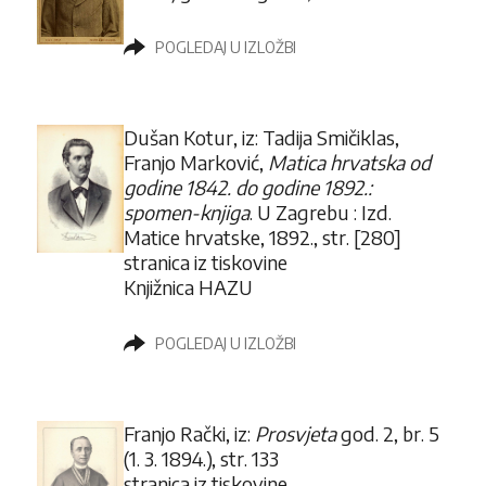
POGLEDAJ U IZLOŽBI
Dušan Kotur, iz: Tadija Smičiklas,
Franjo Marković,
Matica hrvatska od
godine 1842. do godine 1892.:
spomen-knjiga
. U Zagrebu : Izd.
Matice hrvatske, 1892., str. [280]
stranica iz tiskovine
Knjižnica HAZU
POGLEDAJ U IZLOŽBI
Franjo Rački, iz:
Prosvjeta
god. 2, br. 5
(1. 3. 1894.), str. 133
stranica iz tiskovine