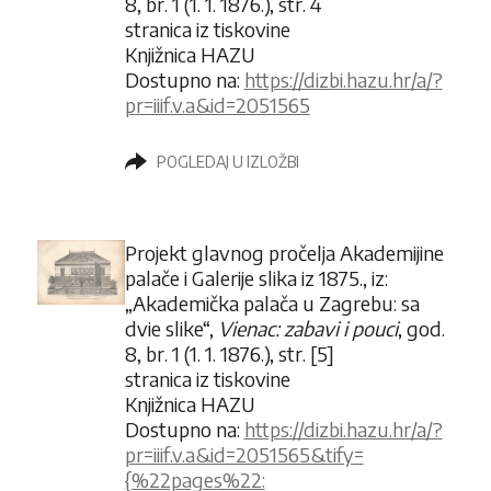
8, br. 1 (1. 1. 1876.), str. 4
stranica iz tiskovine
Knjižnica HAZU
Dostupno na:
https://dizbi.hazu.hr/a/?
pr=iiif.v.a&id=2051565
POGLEDAJ U IZLOŽBI
Projekt glavnog pročelja Akademijine
palače i Galerije slika iz 1875., iz:
„Akademička palača u Zagrebu: sa
dvie slike“,
Vienac: zabavi i pouci
, god.
8, br. 1 (1. 1. 1876.), str. [5]
stranica iz tiskovine
Knjižnica HAZU
Dostupno na:
https://dizbi.hazu.hr/a/?
pr=iiif.v.a&id=2051565&tify=
{%22pages%22: