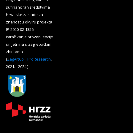
sufinanciran sredstvima
Hrvatske zaklade za
znanost u okviru projekta
IP-2020-02-1356
Istraživanje provenijencije
umjetnina u zagrebačkim
zbirkama
(
ZagArtColl_ProResearch
,
2021. - 2024.)